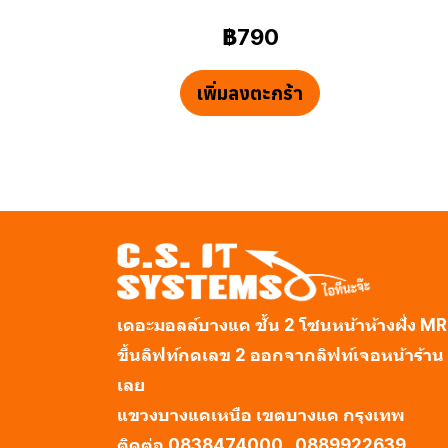
฿790
เพิ่มลงตะกร้า
เดอะมอลล์บางแค ชั้น 2 โซนหน้าห้างฝั่ง M
ขึ้นลิฟท์กดเลข 2 ออกจากลิฟท์เจอหน้าร้าน
เลย
แขวงบางแคเหนือ เขตบางแค กรุงเทพ
ติดต่อ 0838474000 , 0889922639