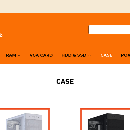
RAM
VGA CARD
HDD & SSD
CASE
POW
CASE