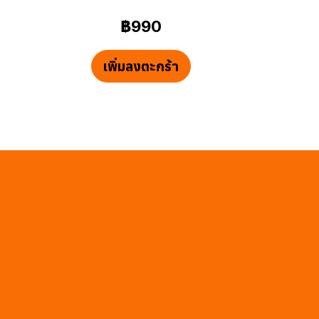
฿990
เพิ่มลงตะกร้า