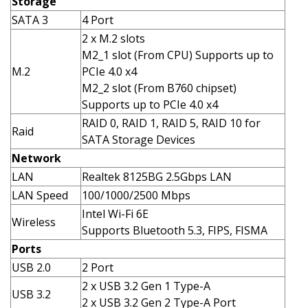
Storage
SATA 3
4 Port
2 x M.2 slots
M2_1 slot (From CPU) Supports up to
M.2
PCIe 4.0 x4
M2_2 slot (From B760 chipset)
Supports up to PCIe 4.0 x4
RAID 0, RAID 1, RAID 5, RAID 10 for
Raid
SATA Storage Devices
Network
LAN
Realtek 8125BG 2.5Gbps LAN
LAN Speed
100/1000/2500 Mbps
Intel Wi-Fi 6E
Wireless
Supports Bluetooth 5.3, FIPS, FISMA
Ports
USB 2.0
2 Port
2 x USB 3.2 Gen 1 Type-A
USB 3.2
2 x USB 3.2 Gen 2 Type-A Port