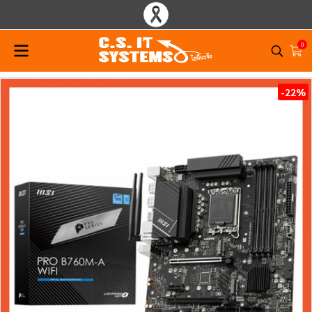
0
-22%