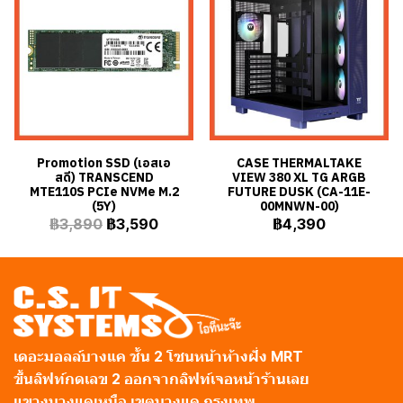
Promotion SSD (เอสเอ
CASE THERMALTAKE
สดี) TRANSCEND
VIEW 380 XL TG ARGB
MTE110S PCIe NVMe M.2
FUTURE DUSK (CA-11E-
(5Y)
00MNWN-00)
฿3,890
฿3,590
฿4,390
เดอะมอลล์บางแค ชั้น 2 โซนหน้าห้างฝั่ง MRT
ขึ้นลิฟท์กดเลข 2 ออกจากลิฟท์เจอหน้าร้านเลย
แขวงบางแคเหนือ เขตบางแค กรุงเทพ