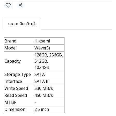
แชร์
รายละเอียดสินค้า
Brand
Hiksemi
Model
Wave(S)
128GB, 256GB,
Capacity
512GB,
1024GB
Storage Type
SATA
Interface
SATA III
Write Speed
530 MB/s
Read Speed
450 MB/s
MTBF
-
Dimension
2.5 inch