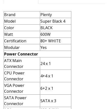
Brand
Plenty
Model
Super Black 4
Color
BLACK
Watt
600W
Certification
80+ WHITE
Modular
Yes
Power Connector
ATX Main
24 x 1
Connector
CPU Power
4+4 x 1
Connector
VGA Power
6+2 x 1
Connector
SATA Power
SATA x 3
Connector