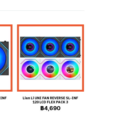
-INF
Lian Li UNI FAN REVERSE SL-INF
120 LCD FLEX PACK 3
฿4,690