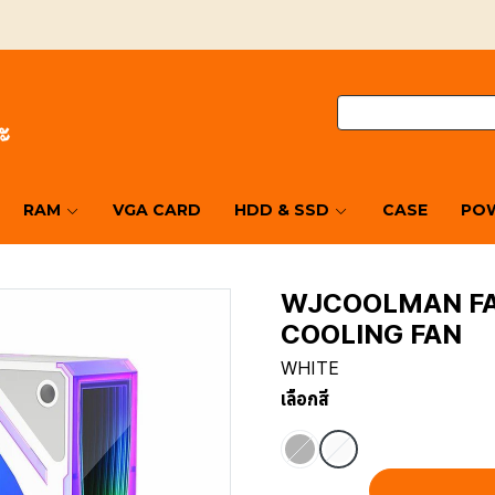
RAM
VGA CARD
HDD & SSD
CASE
POW
WJCOOLMAN FAN
COOLING FAN
WHITE
เลือกสี