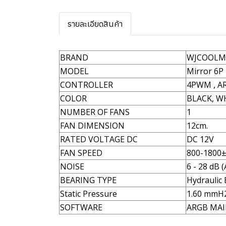
รายละเอียดสินค้า
BRAND
WJCOOL
MODEL
Mirror 6P
CONTROLLER
4PWM , A
COLOR
BLACK, W
NUMBER OF FANS
1
FAN DIMENSION
12cm.
RATED VOLTAGE DC
DC 12V
FAN SPEED
800-1800
NOISE
6 - 28 dB (
BEARING TYPE
Hydraulic
Static Pressure
1.60 mmH
SOFTWARE
ARGB MA