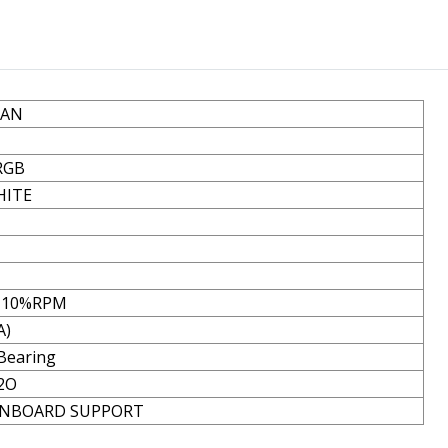
MAN
RGB
HITE
±10%RPM
A)
 Bearing
2O
INBOARD SUPPORT