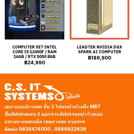
COMPUTER SET INTEL
LEADTEK NVIDIA DGX
CORE I5 12400F / RAM
SPARK AI COMPUTER
16GB / RTX 5050 8GB
฿189,900
฿24,990
เดอะมอลล์บางแค ชั้น 2 โซนหน้าห้างฝั่ง MRT
ขึ้นลิฟท์กดเลข 2 ออกจากลิฟท์เจอหน้าร้านเลย
แขวงบางแคเหนือ เขตบางแค กรุงเทพ
ติดต่อ 0838474000 , 0889922639