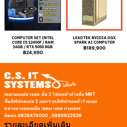
COMPUTER SET INTEL
LEADTEK NVIDIA DGX
CORE I5 12400F / RAM
SPARK AI COMPUTER
16GB / RTX 5050 8GB
฿189,900
฿24,990
เดอะมอลล์บางแค ชั้น 2 โซนหน้าห้างฝั่ง MRT
ขึ้นลิฟท์กดเลข 2 ออกจากลิฟท์เจอหน้าร้านเลย
แขวงบางแคเหนือ เขตบางแค กรุงเทพ
ติดต่อ 0838474000 , 0889922639
รายละเอียดเพิ่มเติม