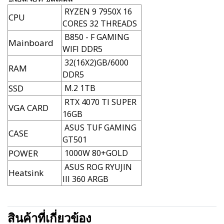
RYZEN 9 7950X 16
CPU
CORES 32 THREADS
B850 - F GAMING
Mainboard
WIFI DDR5
32(16X2)GB/6000
RAM
DDR5
SSD
M.2 1TB
RTX 4070 TI SUPER
VGA CARD
16GB
ASUS TUF GAMING
CASE
GT501
POWER
1000W 80+GOLD
ASUS ROG RYUJIN
Heatsink
III 360 ARGB
สินค้าที่เกี่ยวข้อง