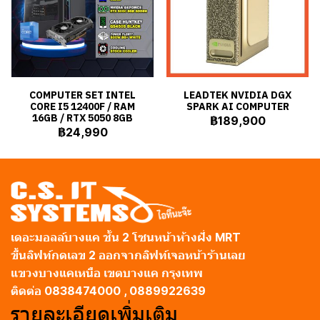
COMPUTER SET INTEL
LEADTEK NVIDIA DGX
CORE I5 12400F / RAM
SPARK AI COMPUTER
16GB / RTX 5050 8GB
฿189,900
฿24,990
เดอะมอลล์บางแค ชั้น 2 โซนหน้าห้างฝั่ง MRT
ขึ้นลิฟท์กดเลข 2 ออกจากลิฟท์เจอหน้าร้านเลย
แขวงบางแคเหนือ เขตบางแค กรุงเทพ
ติดต่อ 0838474000 , 0889922639
รายละเอียดเพิ่มเติม