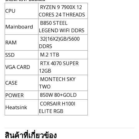
RYZEN 9 7900X 12
CPU
CORES 24 THREADS
B850 STEEL
Mainboard
LEGEND WIFI DDR5
32(16X2)GB/5600
RAM
DDR5
SSD
M.2 1TB
RTX 4070 SUPER
VGA CARD
12GB
MONTECH SKY
CASE
TWO
POWER
850W 80+GOLD
CORSAIR H100I
Heatsink
ELITE RGB
สินค้าที่เกี่ยวข้อง