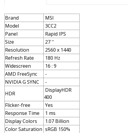
Brand
MSI
Model
3CC2
Panel
Rapid IPS
Size
27 ''
Resolution
2560 x 1440
Refresh Rate
180 Hz
Widescreen
16 : 9
AMD FreeSync
-
NVIDIA G SYNC
-
DisplayHDR
HDR
400
Flicker-free
Yes
Response Time
1 ms
Display Colors
1.07 Billion
Color Saturation
sRGB 150%