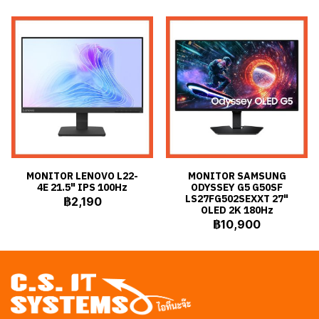
MONITOR LENOVO L22-
MONITOR SAMSUNG
4E 21.5" IPS 100Hz
ODYSSEY G5 G50SF
LS27FG502SEXXT 27"
฿2,190
OLED 2K 180Hz
฿10,900