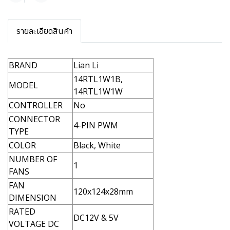
รายละเอียดสินค้า
BRAND
Lian Li
14RTL1W1B,
MODEL
14RTL1W1W
CONTROLLER
No
CONNECTOR
4-PIN PWM
TYPE
COLOR
Black, White
NUMBER OF
1
FANS
FAN
120x124x28mm
DIMENSION
RATED
DC12V & 5V
VOLTAGE DC