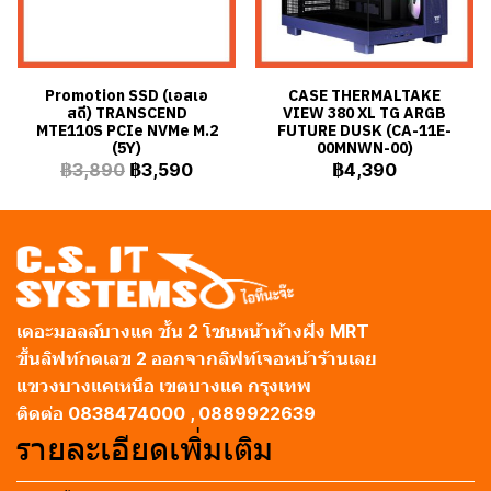
Promotion SSD (เอสเอ
CASE THERMALTAKE
สดี) TRANSCEND
VIEW 380 XL TG ARGB
MTE110S PCIe NVMe M.2
FUTURE DUSK (CA-11E-
(5Y)
00MNWN-00)
฿3,890
฿3,590
฿4,390
เดอะมอลล์บางแค ชั้น 2 โซนหน้าห้างฝั่ง MRT
ขึ้นลิฟท์กดเลข 2 ออกจากลิฟท์เจอหน้าร้านเลย
แขวงบางแคเหนือ เขตบางแค กรุงเทพ
ติดต่อ 0838474000 , 0889922639
รายละเอียดเพิ่มเติม