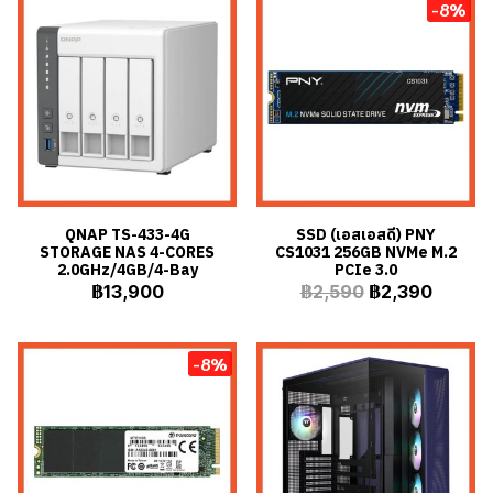
-8%
QNAP TS-433-4G
SSD (เอสเอสดี) PNY
STORAGE NAS 4-CORES
CS1031 256GB NVMe M.2
2.0GHz/4GB/4-Bay
PCIe 3.0
฿13,900
฿2,590
฿2,390
-8%