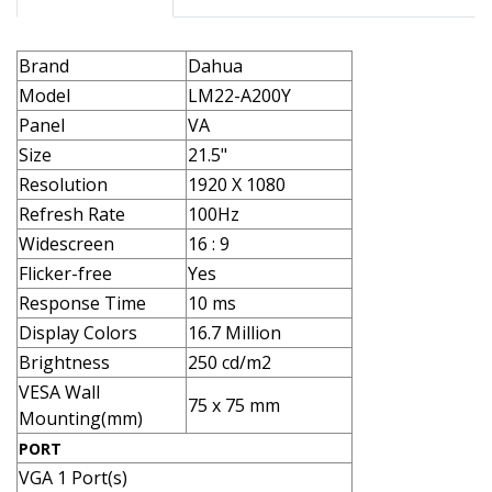
Brand
Dahua
Model
LM22-A200Y
Panel
VA
Size
21.5"
Resolution
1920 X 1080
Refresh Rate
100Hz
Widescreen
16 : 9
Flicker-free
Yes
Response Time
10 ms
Display Colors
16.7 Million
Brightness
250 cd/m2
VESA Wall
75 x 75 mm
Mounting(mm)
PORT
VGA 1 Port(s)