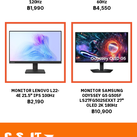
120Hz
60Hz
฿1,990
฿4,550
MONITOR LENOVO L22-
MONITOR SAMSUNG
4E 21.5" IPS 100Hz
ODYSSEY G5 G50SF
LS27FG502SEXXT 27"
฿2,190
OLED 2K 180Hz
฿10,900