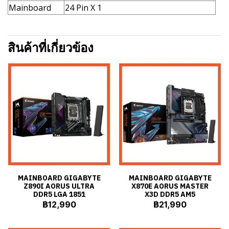
Mainboard
24 Pin X 1
สินค้าที่เกี่ยวข้อง
MAINBOARD GIGABYTE
MAINBOARD GIGABYTE
Z890I AORUS ULTRA
X870E AORUS MASTER
DDR5 LGA 1851
X3D DDR5 AM5
฿12,990
฿21,990