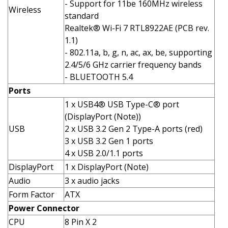
- Support for 11be 160MHz wireless
Wireless
standard
Realtek® Wi-Fi 7 RTL8922AE (PCB rev.
1.1)
- 802.11a, b, g, n, ac, ax, be, supporting
2.4/5/6 GHz carrier frequency bands
- BLUETOOTH 5.4
Ports
1 x USB4® USB Type-C® port
(DisplayPort (Note))
USB
2 x USB 3.2 Gen 2 Type-A ports (red)
3 x USB 3.2 Gen 1 ports
4 x USB 2.0/1.1 ports
DisplayPort
1 x DisplayPort (Note)
Audio
3 x audio jacks
Form Factor
ATX
Power Connector
CPU
8 Pin X 2