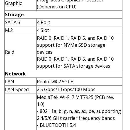
Graphic
(Depends on CPU)
Storage
SATA 3
4 Port
M.2
4 Slot
RAID 0, RAID 1, RAID 5, and RAID 10
support for NVMe SSD storage
Raid
devices
RAID 0, RAID 1, RAID 5, and RAID 10
support for SATA storage devices
Network
LAN
Realtek® 2.5GbE
LAN Speed
2.5 Gbps/1 Gbps/100 Mbps
MediaTek Wi-Fi 7 MT7925 (PCB rev.
1.0)
- 802.11a, b, g, n, ac, ax, be, supporting
2.4/5/6 GHz carrier frequency bands
- BLUETOOTH 5.4