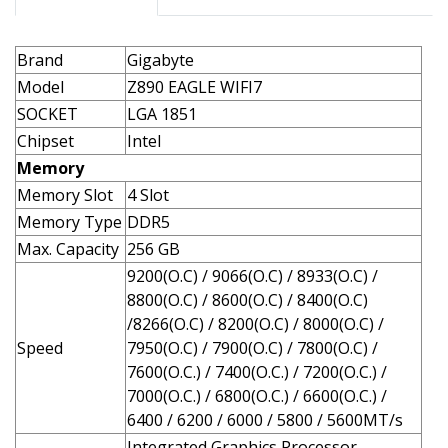
Brand
Gigabyte
Model
Z890 EAGLE WIFI7
SOCKET
LGA 1851
Chipset
Intel
Memory
Memory Slot
4 Slot
Memory Type
DDR5
Max. Capacity
256 GB
9200(O.C) / 9066(O.C) / 8933(O.C) /
8800(O.C) / 8600(O.C) / 8400(O.C)
/8266(O.C) / 8200(O.C) / 8000(O.C) /
Speed
7950(O.C) / 7900(O.C) / 7800(O.C) /
7600(O.C.) / 7400(O.C.) / 7200(O.C.) /
7000(O.C.) / 6800(O.C.) / 6600(O.C.) /
6400 / 6200 / 6000 / 5800 / 5600MT/s
Integrated Graphics Processor