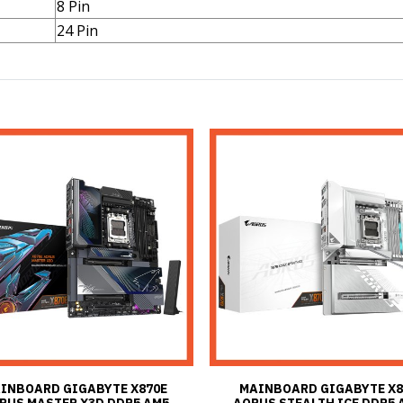
8 Pin
24 Pin
INBOARD GIGABYTE X870E
MAINBOARD GIGABYTE X8
RUS MASTER X3D DDR5 AM5
AORUS STEALTH ICE DDR5 