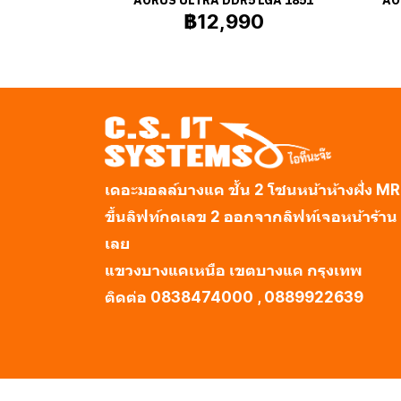
฿12,990
เดอะมอลล์บางแค ชั้น 2 โซนหน้าห้างฝั่ง M
ขึ้นลิฟท์กดเลข 2 ออกจากลิฟท์เจอหน้าร้าน
เลย
แขวงบางแคเหนือ เขตบางแค กรุงเทพ
ติดต่อ 0838474000 , 0889922639