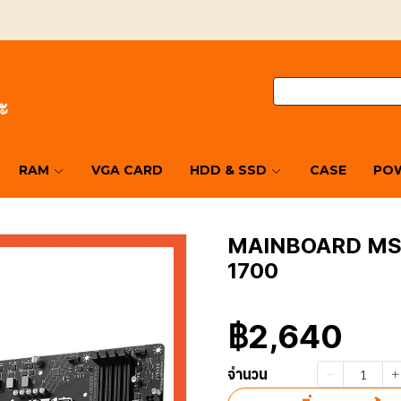
RAM
VGA CARD
HDD & SSD
CASE
POW
MAINBOARD MSI
1700
฿2,640
จำนวน