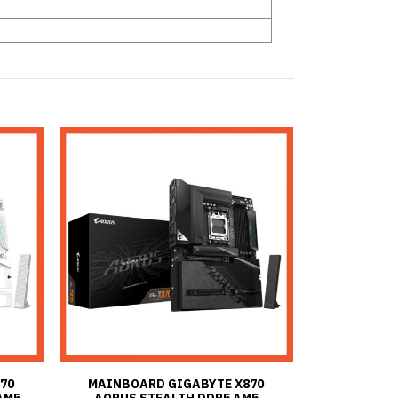
70
MAINBOARD GIGABYTE X870
AM5
AORUS STEALTH DDR5 AM5