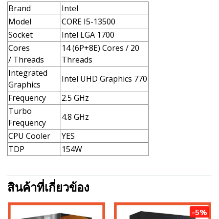
Brand
Intel
Model
CORE I5-13500
Socket
Intel LGA 1700
Cores
14 (6P+8E) Cores / 20
/ Threads
Threads
Integrated
Intel UHD Graphics 770
Graphics
Frequency
2.5 GHz
Turbo
4.8 GHz
Frequency
CPU Cooler
YES
TDP
154W
สินค้าที่เกี่ยวข้อง
-5%