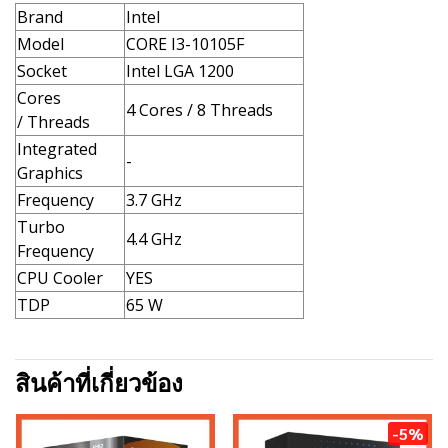
Brand
Intel
Model
CORE I3-10105F
Socket
Intel LGA 1200
Cores
4 Cores / 8 Threads
/ Threads
Integrated
-
Graphics
Frequency
3.7 GHz
Turbo
4.4 GHz
Frequency
CPU Cooler
YES
TDP
65 W
สินค้าที่เกี่ยวข้อง
-5%