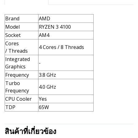
Brand
AMD
Model
RYZEN 3 4100
Socket
AM4
Cores
4 Cores / 8 Threads
/ Threads
Integrated
-
Graphics
Frequency
3.8 GHz
Turbo
4.0 GHz
Frequency
CPU Cooler
Yes
TDP
65W
สินค้าที่เกี่ยวข้อง