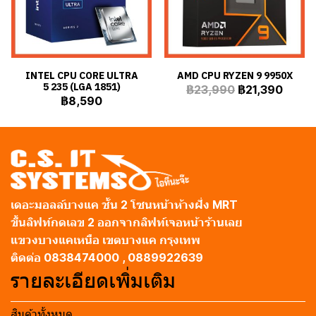
INTEL CPU CORE ULTRA
AMD CPU RYZEN 9 9950X
5 235 (LGA 1851)
฿23,990
฿21,390
฿8,590
เดอะมอลล์บางแค ชั้น 2 โซนหน้าห้างฝั่ง MRT
ขึ้นลิฟท์กดเลข 2 ออกจากลิฟท์เจอหน้าร้านเลย
แขวงบางแคเหนือ เขตบางแค กรุงเทพ
ติดต่อ 0838474000 , 0889922639
รายละเอียดเพิ่มเติม
สินค้าทั้งหมด