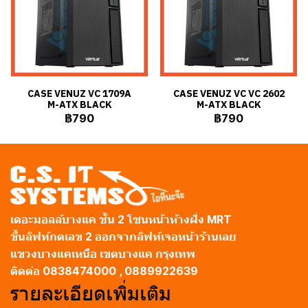
CASE VENUZ VC 1709A
CASE VENUZ VC VC 2602
M-ATX BLACK
M-ATX BLACK
฿790
฿790
เดอะมอลล์บางแค ชั้น 2 โซนหน้าห้างฝั่ง MRT
ขึ้นลิฟท์กดเลข 2 ออกจากลิฟท์เจอหน้าร้านเลย
แขวงบางแคเหนือ เขตบางแค กรุงเทพ
ติดต่อ 0838474000 , 0889922639
รายละเอียดเพิ่มเติม