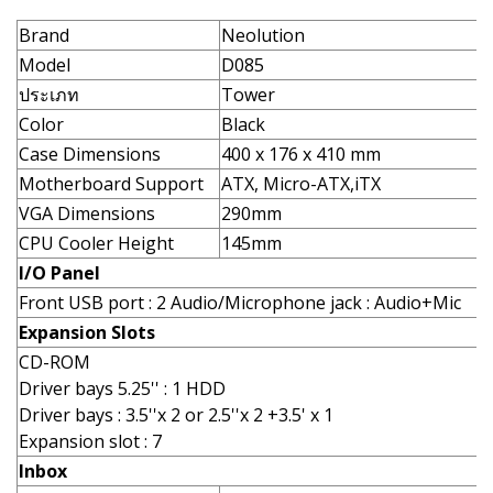
Brand
Neolution
Model
D085
ประเภท
Tower
Color
Black
Case Dimensions
400 x 176 x 410 mm
Motherboard Support
ATX, Micro-ATX,iTX
VGA Dimensions
290mm
CPU Cooler Height
145mm
I/O Panel
Front USB port : 2 Audio/Microphone jack : Audio+Mic
Expansion Slots
CD-ROM
Driver bays 5.25'' : 1 HDD
Driver bays : 3.5''x 2 or 2.5''x 2 +3.5' x 1
Expansion slot : 7
Inbox