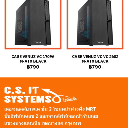
CASE VENUZ VC 1709A
CASE VENUZ VC VC 2602
M-ATX BLACK
M-ATX BLACK
฿790
฿790
เดอะมอลล์บางแค ชั้น 2 โซนหน้าห้างฝั่ง MRT
ขึ้นลิฟท์กดเลข 2 ออกจากลิฟท์เจอหน้าร้านเลย
แขวงบางแคเหนือ เขตบางแค กรุงเทพ