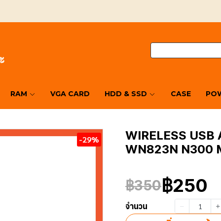
RAM
VGA CARD
HDD & SSD
CASE
POW
WIRELESS USB 
-29%
WN823N N300 
฿250
฿350
จำนวน