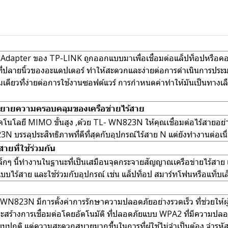
ter ของ TP-LINK ถูกออกแบบมาเพื่อเชื่อมต่อแล็ปท็อปหรือคอมพ
่ปลายนิ้วของอะแดปเตอร์ ทำให้สะดวกและง่ายต่อการดำเนินการประม
เดียวที่ง่ายต่อการใช้งานซอฟต์แวร์ การกำหนดค่าทำให้มันเป็นทางเลือ
 ขยายความครอบคลุมของเครือข่ายไร้สาย
คโนโลยี MIMO ขั้นสูง ,ด้วย TL- WN823N ให้คุณเชื่อมต่อไร้สายอย่าง
บรรลุประสิทธิภาพที่ดีที่สุดกับอุปกรณ์ไร้สาย N แต่ยังทำงานต่อเนื่อ
ายที่ใช้ร่วมกัน
ๆ นี้ทำงานในฐานะที่เป็นเสมือนจุดกระจายสัญญาณเครือข่ายไร้สาย เมื
บบไร้สาย และใช้ร่วมกับอุปกรณ์ เช่น แล็ปท็อป สมาร์ทโฟนหรือแท็บเล็ต 
WN823N มีการตั้งค่าการรักษาความปลอดภัยอย่างรวดเร็ว ที่ช่วยให้ผู
สร้างการเชื่อมต่อโดยอัตโนมัติ ที่ปลอดภัยแบบ WPA2 ที่มีความปลอด
บบปกติ แต่ความสะดวกสบายมากขึ้นในการที่ผู้ใช้ไม่จำเป็นต้อง จำรหัส