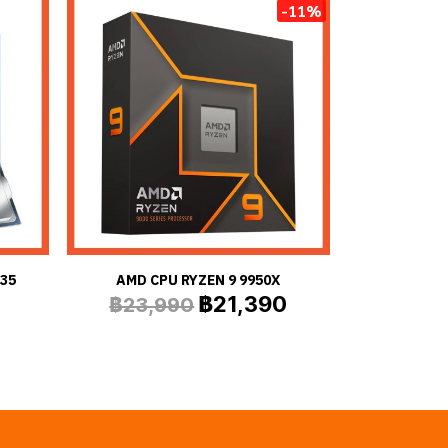
-11%
235
AMD CPU RYZEN 9 9950X
฿21,390
฿23,990