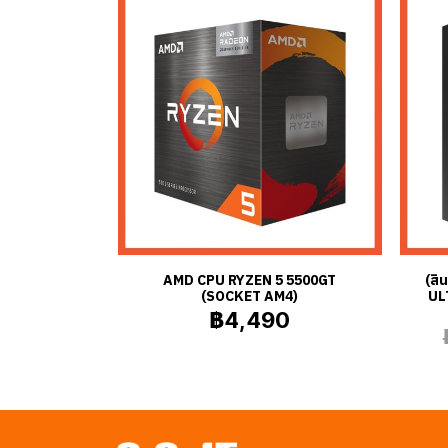
AMD CPU RYZEN 5 5500GT
(สิ
(SOCKET AM4)
UL
฿4,490