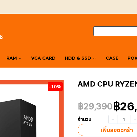
RAM
VGA CARD
HDD & SSD
CASE
POW
AMD CPU RYZE
-10%
฿26
฿29,390
จำนวน
เพิ่มลงตะกร้า