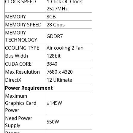
CLOCK SPEED
1-Click OC Clock:
2527MHz
MEMORY
8GB
MEMORY SPEED
28 Gbps
MEMORY
GDDR7
TECHNOLOGY
COOLING TYPE
Air cooling 2 Fan
Bus Width
128bit
CUDA CORE
3840
Max Resulution
7680 x 4320
DirectX
12 Ultimate
Power Requirement
Maximum
Graphics Card
±145W
Power
Need Power
550W
Supply