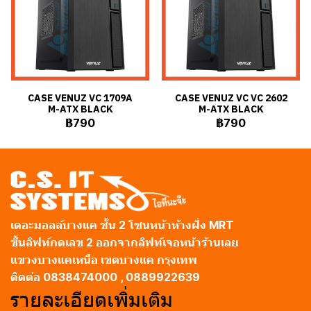
CASE VENUZ VC 1709A
CASE VENUZ VC VC 2602
M-ATX BLACK
M-ATX BLACK
฿790
฿790
เดอะมอลล์บางแค ชั้น 2 โซนหน้าห้างฝั่ง MRT
ขึ้นลิฟท์กดเลข 2 ออกจากลิฟท์เจอหน้าร้านเลย
แขวงบางแคเหนือ เขตบางแค กรุงเทพ
ติดต่อ 0838474000 , 0889922639
รายละเอียดเพิ่มเติม