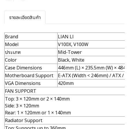
รายละเอียดสินค้า
Brand
LIAN LI
Model
V100X, V100W
ประเภท
Mid-Tower
Color
Black, White
Case Dimensions
446mm (L) × 235.5mm (W) × 484.
Motherboard Support
E-ATX (Width < 246mm) / ATX / M
VGA Dimensions
420mm
FAN SUPPORT
Top: 3 × 120mm or 2 × 140mm
Side: 3 × 120mm
Rear: 1 × 120mm or 1 × 140mm
Radiator Support
Top: Supports up to 360mm