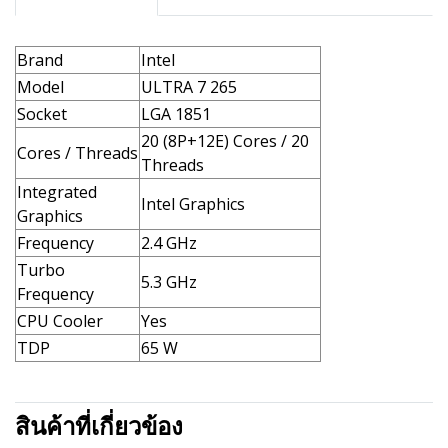
Brand
Intel
Model
ULTRA 7 265
Socket
LGA 1851
20 (8P+12E) Cores / 20
Cores / Threads
Threads
Integrated
Intel Graphics
Graphics
Frequency
2.4 GHz
Turbo
5.3 GHz
Frequency
CPU Cooler
Yes
TDP
65 W
สินค้าที่เกี่ยวข้อง