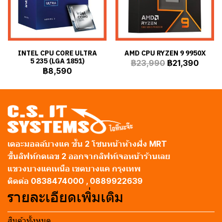
INTEL CPU CORE ULTRA
AMD CPU RYZEN 9 9950X
5 235 (LGA 1851)
฿23,990
฿21,390
฿8,590
เดอะมอลล์บางแค ชั้น 2 โซนหน้าห้างฝั่ง MRT
ขึ้นลิฟท์กดเลข 2 ออกจากลิฟท์เจอหน้าร้านเลย
แขวงบางแคเหนือ เขตบางแค กรุงเทพ
ติดต่อ 0838474000 , 0889922639
รายละเอียดเพิ่มเติม
สินค้าทั้งหมด