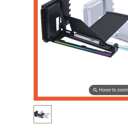
⚲
Hover to zoo