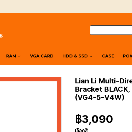
RAM
VGA CARD
HDD & SSD
CASE
POW
Lian Li Multi-Di
Bracket BLACK,
(VG4-5-V4W)
฿3,090
เลือกสี