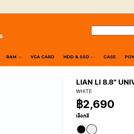
RAM
VGA CARD
HDD & SSD
CASE
POW
LIAN LI 8.8" U
WHITE
฿2,690
เลือกสี