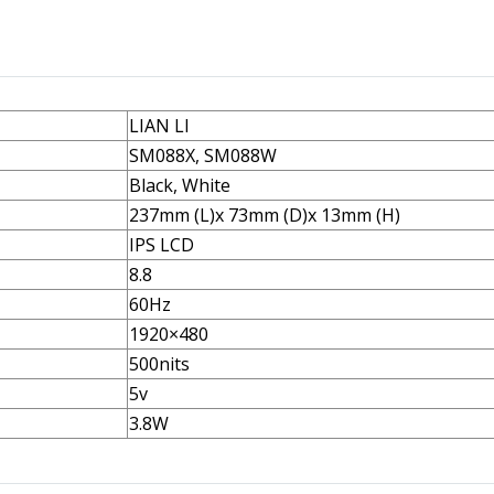
LIAN LI
SM088X, SM088W
Black, White
237mm (L)x 73mm (D)x 13mm (H)
IPS LCD
8.8
60Hz
1920×480
500nits
5v
3.8W