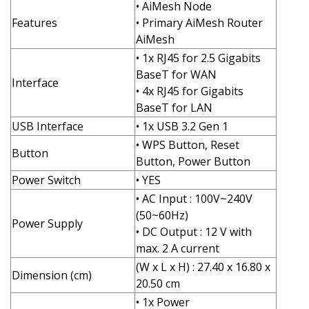
• AiMesh Node
Features
• Primary AiMesh Router
AiMesh
• 1x RJ45 for 2.5 Gigabits
BaseT for WAN
Interface
• 4x RJ45 for Gigabits
BaseT for LAN
USB Interface
• 1x USB 3.2 Gen 1
• WPS Button, Reset
Button
Button, Power Button
Power Switch
• YES
• AC Input : 100V~240V
(50~60Hz)
Power Supply
• DC Output : 12 V with
max. 2 A current
(W x L x H) : 27.40 x 16.80 x
Dimension (cm)
20.50 cm
• 1x Power