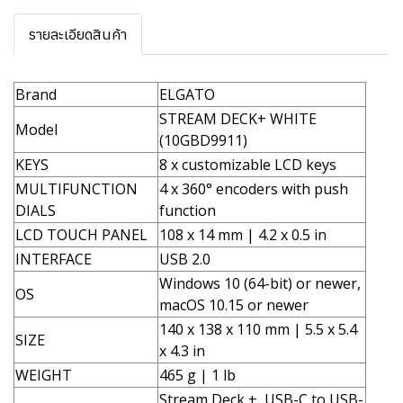
รายละเอียดสินค้า
Brand
ELGATO
STREAM DECK+ WHITE
Model
(10GBD9911)
KEYS
8 x customizable LCD keys
MULTIFUNCTION
4 x 360° encoders with push
DIALS
function
LCD TOUCH PANEL
108 x 14 mm | 4.2 x 0.5 in
INTERFACE
USB 2.0
Windows 10 (64-bit) or newer,
OS
macOS 10.15 or newer
140 x 138 x 110 mm | 5.5 x 5.4
SIZE
x 4.3 in
WEIGHT
465 g | 1 lb
Stream Deck +, USB-C to USB-