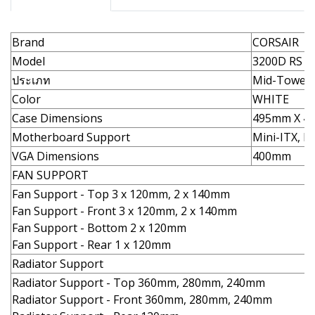
Brand
CORSAIR
Model
3200D RS (
ประเภท
Mid-Tower
Color
WHITE
Case Dimensions
495mm X 4
Motherboard Support
Mini-ITX, M
VGA Dimensions
400mm
FAN SUPPORT
Fan Support - Top 3 x 120mm, 2 x 140mm
Fan Support - Front 3 x 120mm, 2 x 140mm
Fan Support - Bottom 2 x 120mm
Fan Support - Rear 1 x 120mm
Radiator Support
Radiator Support - Top 360mm, 280mm, 240mm
Radiator Support - Front 360mm, 280mm, 240mm