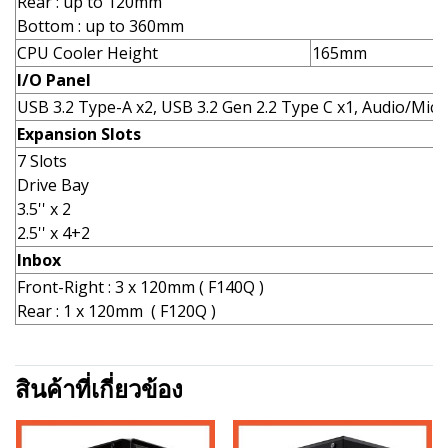
Rear : up to 120mm
Bottom : up to 360mm
CPU Cooler Height
165mm
I/O Panel
USB 3.2 Type-A x2, USB 3.2 Gen 2.2 Type C x1, Audio/Mic J
Expansion Slots
7 Slots
Drive Bay
3.5'' x 2
2.5'' x 4+2
Inbox
Front-Right : 3 x 120mm ( F140Q )
Rear : 1 x 120mm ( F120Q )
สินค้าที่เกี่ยวข้อง