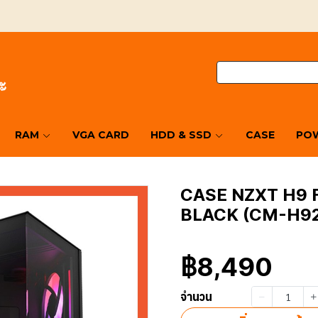
RAM
VGA CARD
HDD & SSD
CASE
POW
CASE NZXT H9 
BLACK (CM-H92
฿8,490
จำนวน