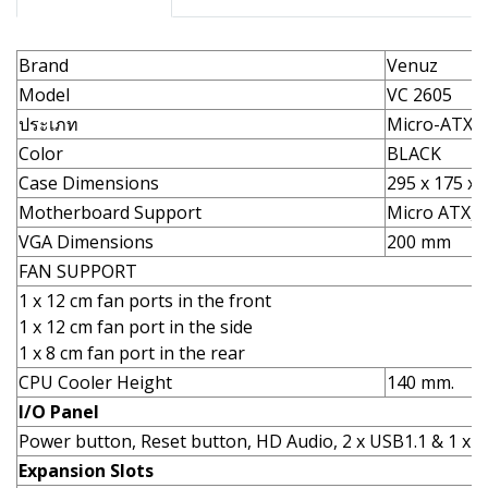
Brand
Venuz
Model
VC 2605
ประเภท
Micro-ATX
Color
BLACK
Case Dimensions
295 x 175 x
Motherboard Support
Micro ATX, 
VGA Dimensions
200 mm
FAN SUPPORT
1 x 12 cm fan ports in the front
1 x 12 cm fan port in the side
1 x 8 cm fan port in the rear
CPU Cooler Height
140 mm.
I/O Panel
Power button, Reset button, HD Audio, 2 x USB1.1 & 1 x 
Expansion Slots